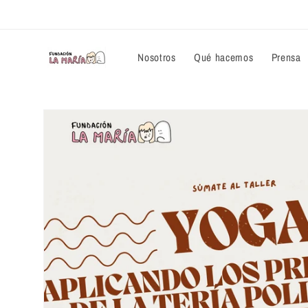
Ir
directamente
al contenido
Nosotros
Qué hacemos
Prensa
Ir
directamente
a la
información
del producto