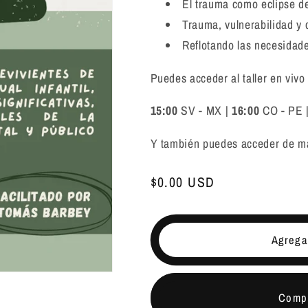
El trauma como eclipse de
Trauma, vulnerabilidad y 
Reflotando las necesidad
Puedes acceder al taller en vivo
15:00
SV - MX |
16:00
CO - PE 
Y también puedes acceder de ma
Precio
$0.00 USD
habitual
Agregar
Compr