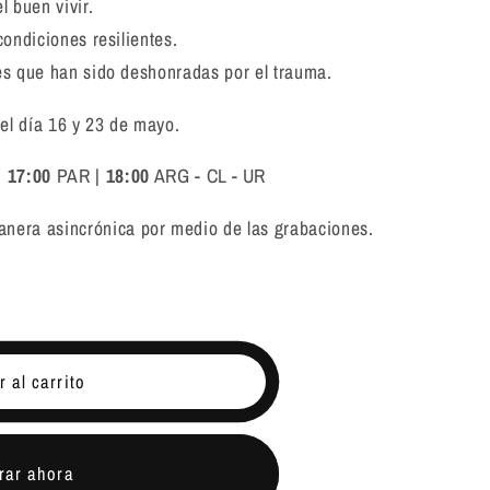
l buen vivir.
condiciones resilientes.
es que han sido deshonradas por el trauma.
 el día 16 y 23 de mayo.
|
17:00
PAR |
18:00
ARG - CL - UR
nera asincrónica por medio de las grabaciones.
 al carrito
ar ahora