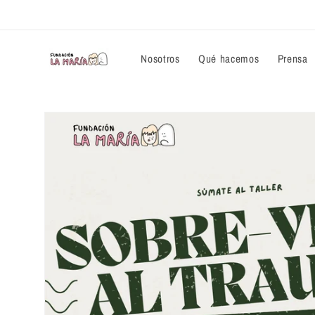
Ir
directamente
al contenido
Nosotros
Qué hacemos
Prensa
Ir
directamente
a la
información
del producto